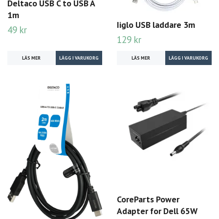
Deltaco USB C to USB A
1m
Iiglo USB laddare 3m
49 kr
129 kr
LÄS MER
LÄS MER
CoreParts Power
Adapter for Dell 65W