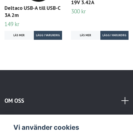
19V 3.42A
Deltaco USB-A till USB-C
300 kr
3A 2m
149 kr
LÄS MER
LÄS MER
OM OSS
KUNDTJÄNST
Vi använder cookies