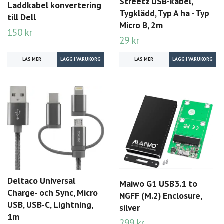
Streetz USB-kabel,
Laddkabel konvertering
Tygklädd, Typ A ha - Typ
till Dell
Micro B, 2m
150 kr
29 kr
LÄS MER
LÄS MER
Deltaco Universal
Maiwo G1 USB3.1 to
Charge- och Sync, Micro
NGFF (M.2) Enclosure,
USB, USB-C, Lightning,
silver
1m
299 kr