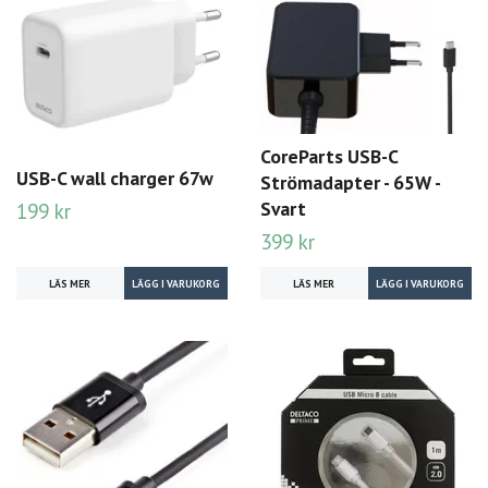
CoreParts USB-C
USB-C wall charger 67w
Strömadapter - 65W -
Svart
199 kr
399 kr
LÄS MER
LÄS MER