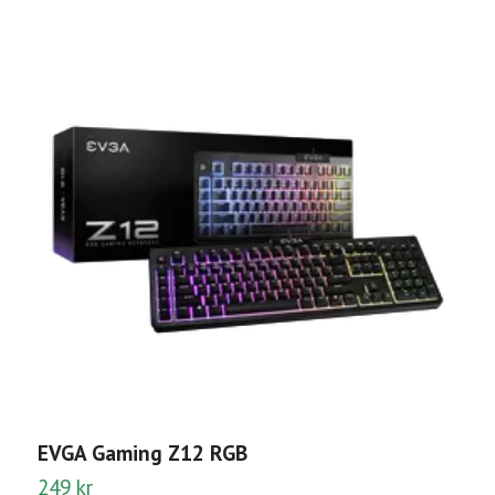
G
2
EVGA Gaming Z12 RGB
249 kr