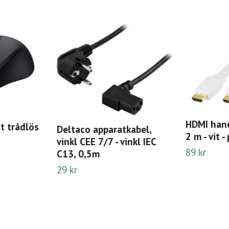
HDMI hane
t trådlös
Deltaco apparatkabel,
2 m - vit -
vinkl CEE 7/7 - vinkl IEC
89 kr
C13, 0,5m
29 kr