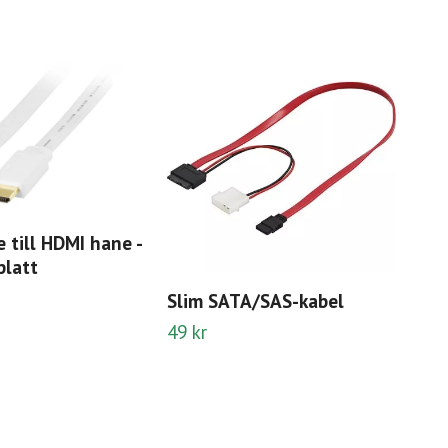
 till HDMI hane -
 platt
Slim SATA/SAS-kabel
49 kr
Lad
till
150